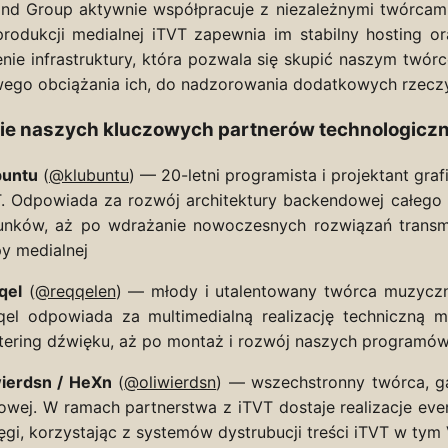
and Group aktywnie współpracuje z niezależnymi twórcami
produkcji medialnej iTVT zapewnia im stabilny hosting o
nie infrastruktury, która pozwala się skupić naszym twór
ego obciążania ich, do nadzorowania dodatkowych rzecz
ie naszych kluczowych partnerów technologiczn
buntu
(
@klubuntu
) — 20-letni programista i projektant gr
. Odpowiada za rozwój architektury backendowej całego 
unków, aż po wdrażanie nowoczesnych rozwiązań transmi
y medialnej
qel
(
@reqqelen
) — młody i utalentowany twórca muzyczny
qel odpowiada za multimedialną realizację techniczną m
ering dźwięku, aż po montaż i rozwój naszych programów
wierdsn / HeXn
(
@oliwierdsn
) — wszechstronny twórca, ga
owej. W ramach partnerstwa z iTVT dostaje realizacje ev
ęgi, korzystając z systemów dystrubucji treści iTVT w ty