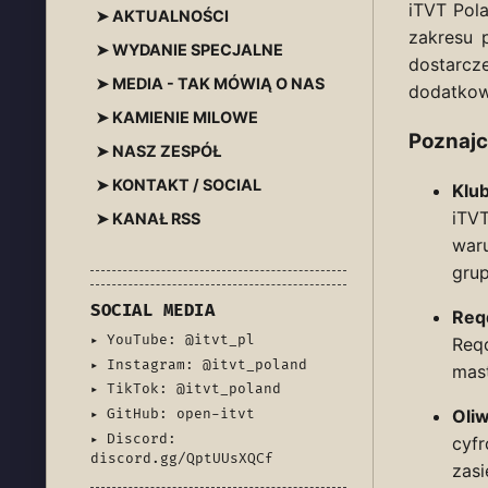
iTVT Pol
➤ AKTUALNOŚCI
zakresu 
➤ WYDANIE SPECJALNE
dostarcze
➤ MEDIA - TAK MÓWIĄ O NAS
dodatkow
➤ KAMIENIE MILOWE
Poznajc
➤ NASZ ZESPÓŁ
➤ KONTAKT / SOCIAL
Klu
iTVT
➤ KANAŁ RSS
war
grup
SOCIAL MEDIA
Req
▸ YouTube: @itvt_pl
Req
▸ Instagram: @itvt_poland
mast
▸ TikTok: @itvt_poland
▸ GitHub: open-itvt
Oli
▸ Discord:
cyfr
discord.gg/QptUUsXQCf
zasi