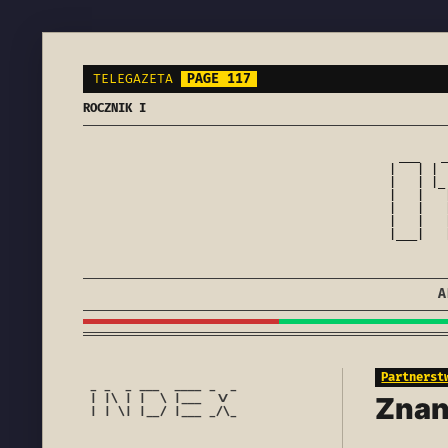
TELEGAZETA
PAGE 117
ROCZNIK I
 ___   _
|   | | 
|   | |_
|   |   
|   |   
|   |   
|___|   
A
Partnerst
 _ _  _ ___  ____ _  _

Znan
 | |\ | |  \ |___  \/

 | | \| |__/ |___ _/\_
