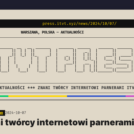
press.itvt.xyz/news/2024/10/07/
WARSZAWA, POLSKA — AKTUALNOŚCI
______  __   __  _______    _______  ______    _______  _______ 
      ||  | |  ||       |  |       ||    _ |  |       ||       ||
     _||  |_|  ||_     _|  |    _  ||   | ||  |    ___||  _____||
|   |  |       |  |   |    |   |_| ||   |_||_ |   |___ | |_____ |
|   |  |       |  |   |    |    ___||    __  ||    ___||_____  ||
|   |   |     |   |   |    |   |    |   |  | ||   |___  _____| | 
|___|    |___|    |___|    |___|    |___|  |_||_______||_______||
KTUALNOŚCI *** ZNANI TWÓRCY INTERNETOWI PARNERAMI IT
wo
2024-10-07
i twórcy internetowi parneram