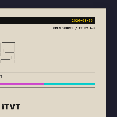
2026-08-06
OPEN SOURCE / CC BY 4.0
 _______

       |

  _____|

 |_____|

_____  |

_____| |

_______|

VT
i iTVT